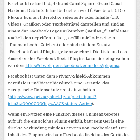
Facebook Ireland Ltd., 4 Grand Canal Square, Grand Canal
Harbour, Dublin 2, Irland betrieben wird („Facebook“). Die
Plugins können Interaktionselemente oder Inhalte (z.B.
Videos, Grafiken oder Textbeiträge) darstellen und sind an
einem der Facebook Logos erkennbar (weißes „f“ auf blauer
Kachel, den Begriffen „Like“, „Gefällt mir“ oder einem
„Daumen hoch“-Zeichen) oder sind mit dem Zusatz
„Facebook Social Plugin“ gekennzeichnet. Die Liste und das
Aussehen der Facebook Social Plugins kann hier eingesehen
werden:
https://developers.facebook.com/docs/plugins/
.
Facebook ist unter dem Privacy-Shield-Abkommen
zertifiziert und bietet hierdurch eine Garantie, das
europäische Datenschutzrecht einzuhalten
(
https://www.privacyshield.gov/participant?
id=a2zt0000000GnywAAC&status=Active
).
Wenn ein Nutzer eine Funktion dieses Onlineangebotes
aufruft, die ein solches Plugin enthält, baut sein Gerät eine
direkte Verbindung mit den Servern von Facebook auf. Der
Inhalt des Plugins wird von Facebook direkt an das Gerät des