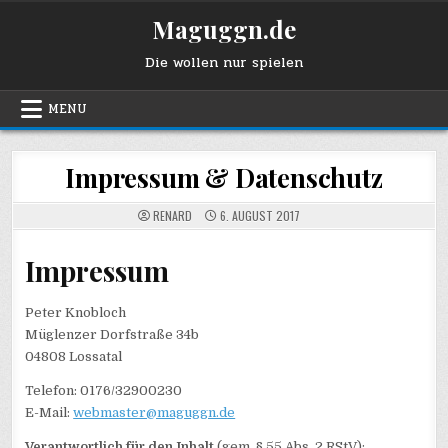
Skip
Maguggn.de
to
content
Die wollen nur spielen
MENU
Impressum & Datenschutz
RENARD
6. AUGUST 2017
Impressum
Peter Knobloch
Müglenzer Dorfstraße 34b
04808 Lossatal
Telefon: 0176/32900230
E-Mail:
webmaster@maguggn.de
Verantwortlich für den Inhalt
(gem. § 55 Abs. 2 RStV):