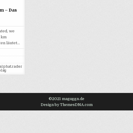
m – Das
ated, we
! km
en läutet…
ha-
der.com
alphatrader
lay
a-
e
©2021 maguggn.de
Design by ThemesDNA.com