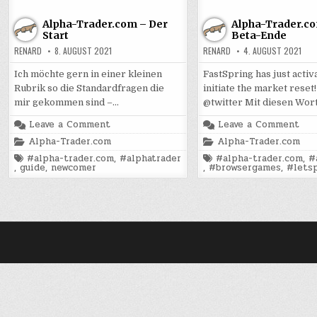
Alpha-Trader.com – Der
Alpha-Trader.co
Start
Beta-Ende
RENARD
8. AUGUST 2021
RENARD
4. AUGUST 2021
Ich möchte gern in einer kleinen
FastSpring has just activ
Rubrik so die Standardfragen die
initiate the market reset
mir gekommen sind –…
@twitter Mit diesen Wort
on
on
Leave a Comment
Leave a Comment
Alpha-
Alp
Posted
Posted
Alpha-Trader.com
Alpha-Trader.com
Trader.com
Tra
in
in
–
–
Tagged
Tagged
#alpha-trader.com
,
#alphatrader
#alpha-trader.com
,
#
Der
Das
,
guide
,
newcomer
,
#browsergames
,
#letsp
Start
Bet
End